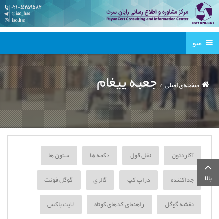
منو
جعبه پیغام
صفحه‌ی اصلی
آکاردئون
نقل قول
دکمه ها
ستون ها
بالا
جداکننده
دراپ کپ
گالری
گوگل فونت
نقشه گوگل
راهنمای کدهای کوتاه
لایت باکس