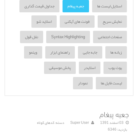
استایل لیست ها
جعبه پیغام
جداول قیمت گذاری
نمایش سریع
فونت های آیکنی
اسلاید شو
صفحات اجتماعی
Syntax Highlighting
نقل قول
زبانه ها
جابه جایی
راهنمای ابزار
ویئمو
یوت یوب
اسلایدر
پخش موسیقی
لیست فایل ها
نمودار
جعبه پیغام
03 اسفند 1391
Super User
دسته:
کدهای کوتاه
بازدید: 6346