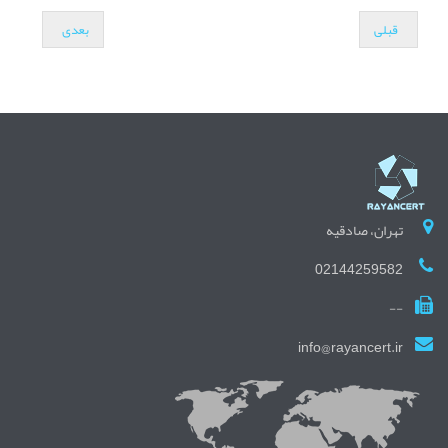
قبلی
بعدی
تهران، صادقیه
02144259582
--
info@rayancert.ir