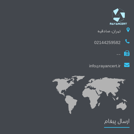
تهران، صادقیه
02144259582
--
info@rayancert.ir
ارسال پیغام