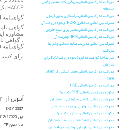
22000 بر مبنای استاندارد
دریافت مدرک بین المللی بازیگری کاملا معتبر وقابل
HACCP
یک استا
استعلام
دریافت مدرک بین المللی تراشکاری بدون آزمون
گواهینامه ایزو0
مدرک بین المللی صافکاری (PDR) ونحوه دریافت آن
دریافت مدرک بین المللی معتبر برای اتباع خارجی
دریافت مدرک بین المللی HRM وهزینه آن
مدرک بین المللی مدیریت منابع انسانی وشرایط
گواهینامه ISO22000 ، ISO22000 چیست ، کاربردISO22000 ، گواهی نامهISO ، گواهینامهISO ، گواهینامه ISO
دریافت
برای کسب ا
شرایط اخذ گواهینامه ایزو | نحوه دریافت ISO برای
سازمان
دریافت مدرک بین المللی معتبر اسکین کر (Skin
care)
دریافت مدرک بین المللی HSE
چگونه مدرک بین المللی PRP بگیریم؟
آخرین از Super User
مدرک بین المللی نقاشی وچگونگی دریافت آن
مدرک بین المللی مزوتراپی ونحوه دریافت آن
ISO10002
چگونه مدرک بین المللی مستری بگیریم؟
ایزو 17020 (ISO/IEC 17020:2012)
مدرک بین المللی کاشت ناخن ونحوه دریافت آن
اخذ نشان CE
مدرک بین المللی انبار داری وشرایط دریافت آن