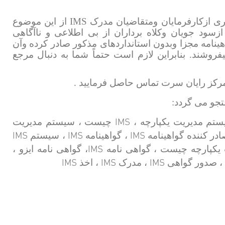
ری ازکارفرمایان ومتقاضیان مدرک
IMS
از این موضوع
زسود جویان وکلاه برداران از بی اطلاعی و ناآگاهی
ینامه مجزا وبدون استانداردهای مذکور صادر کرده وآن
یفروشند. بنابراین لازم است حتماً شما به دنبال مرجع
رکز رایان سرت تماس حاصل فرمایید .
تجو می گردد:
IMS
ستم مدیریت یکپارچه ،
چیست ، سیستم مدیریت
IMS
IMS
IMS
در کننده گواهینامه
، گواهینامه
، سیستم
IMS
 یکپارچه چیست ، گواهی نامه
، گواهی نامه ایزو ،
IMS
IMS
IMS
، صدور گواهی
، مدرک
، اخذ