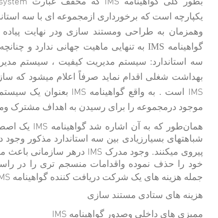
system
IMS
بطور کلی گواهینامه
که مخفف عبارت
وهمزمان به طراحی ومستند سازی ودر نهایت پیاده
گواهینامه IMS به تنهایی ماهیت جهانی ندارد
سه استاندارد: سیستم مدیریت کیفیت ، سیستم مدی
بهداشت شغلی اقدام نماید صرفاً اعلام میشود که سا
IMS
IMS
است . به واقع گواهینامه
بعنوان یک سیستم 
موجود درمجموعه را برای رسیدن به اهداف مشترک وم
IMS
همان‌طور که به آن اشاره شد گواهینامه
یک اصطلا
شباهتهای بسیارزیادی بین سه استاندارد مذکور وجود د
IMS
پیروی میکنند. وجود مدرک
درهر سازمانی باعث میگ
خود را حذف نموده واقدامات منسجم تری را در راست
IMS
جمله هزینه های یک شرکت دریافت کننده گواهینامه
هزینه های ستادی مستند سازی
IMS
ممیزی های داخلی وصدور گواهینامه