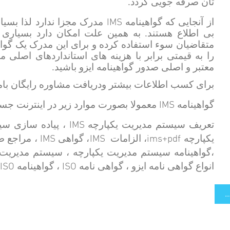
تان صرفه جویی گردد.
IMS
از آنجایی که گواهینامه
مدرک مجزا ندارد لذا بسیا
بی اطلاع هستند. به همین علت امکان دارد بسیاری ا
متقاضیان سوء استفاده کرده و برای این مدرک یک گواه
را به قیمتی برابر با هزینه های استانداردهای اصلی م
معتبر و اصلی صدور گواهینامه ایزو باشید.
برای کسب اطلاعات بیشتر ودریافت مشاوره رایگان بام
IMS
گواهینامه
معمولا بصورت موارد زیر در اینترنت جس
IMS
تعریف سیستم مدیریت یکپارچه
، پیاده سازی سی
IMS
IMS
ims+pdf
یکپارچه
، الزامات
، گواهی
، مراجع صا
،گواهینامه سیستم مدیریت یکپارچه ، سیستم مدیریت
ISO
ISO
انواع گواهی نامه ایزو ، گواهی نامه
، گواهینامه
.