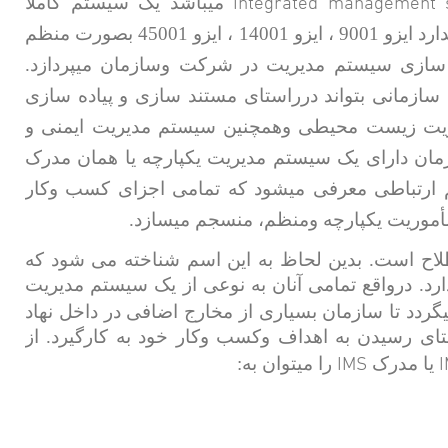
Integrated management 
میباشد یک سیستم کاملاً
یکپارچه است که برخورداری ازمجموعه ای با سه استاندارد ایزو 9001 ، ایزو 14001 ، ایزو 45001 بصورت منظم
 سازی سیستم مدیریت در شرکت وسازمان میپردازد.
 و چنانچه سازمانی بتواند درراستای مستند سازی و پیاده سازی
ریت زیست محیطی وهمچنین سیستم مدیریت ایمنی و
زمان دارای یک سیستم مدیریت یکپارچه یا همان مدرک
ارتباطی معرفی میشود که تمامی اجزای کسب وکار
أموریت یکپارچه ومنظم، منسجم میسازد.
ح است. بدین لحاظ به این اسم شناخته می شود که
ارد. درواقع تمامی آنان به نوعی از یک سیستم مدیریت
ردد تا سازمان بسیاری از مخارج اضافی در داخل نهاد
ای رسیدن به اهداف وکسب وکار خود به کارگیرد. از
IMS
یا مدرک
را میتوان به: