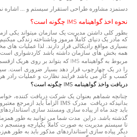
دستمزد مشاوره طراحی استقرار سیستم و ... اشاره نم
IMS
نحوه اخذ گواهینامه
چگونه است؟
بطور کلی داشتن مدیریت یک سازمان میتواند یکی ازمهم
که مادر یک دنیای کاملاً مرموز وناشناخته زندگی میک
بسیاری مواقع رادیکالی قرار دارند. لذا عملیات های مخ
همه بخش های سازمان داشته باشد کاردشواری است. ا
IMS
مربوط به گواهینامه
که بتواند بر روی هریک ازقسم
را در یک چهارچوب قرار دهد بسیار ضروری است. س
کسب و کار می باشد فرایند نظارت و عملیات رادر هر
IMS
دریافت واخذ گواهینامه
چگونه است؟
چنانچه شماهم بعنوان یک شرکت دریافت کننده، خواس
بدانیدکه دریافت مدرک
IMS
الزاماً باید ازمرجع معتب
گذشته باشد. دراین مدت شما می توانید به طور همزم
تا سیستم مدیریت به صورت کاملاً یکپارچه ومنسجم د
دیگر پیاده سازی استانداردهای مذکور باید به طور هم