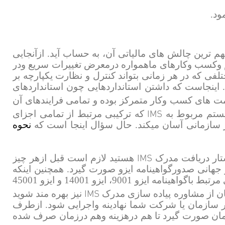
ود.
 ترین چالش های مالیاتی آن، به حساب آید. ازآنجایی
نیم وکسب وکارهای ماهمواره درمعرض تغییرات سریع ودر
تلفی که در هر زمانی بتواند کنترل و نظارت یکپارچه بر
ینجاست که داشتن استانداردهایی چون استانداردهای
ت های کسب وکار متمرکز بوده و تمامی فرایندهای آن
IMS
یستم مربوط به
که ترکیبی مرتبط از تمامی اجزای
 سازمانی آسان میکند. حال سؤال اینجا است که
نحوه
IMS
تار دریافت مدرک
هستید لازم است قبل ازهر چیز
رو جهانی صدورگواهینامه ایزو صورت گیرد. همچنین اینکه
باید چند ماه از پیاده سازی ومستند سازی استانداردهای مرتبط باگواهینامه ایزو 9001، ایزو 14001 و ایزو 45001
IMS
ان از مشاوره پیاده سازی مدرک
نیز بهره مند شوید
ر سازمان یا شرکت شما نهادینه واجرایی شود. ازطرف
‌زمان صورت گیرد تا هم درهزینه وهم درزمان صرف شده