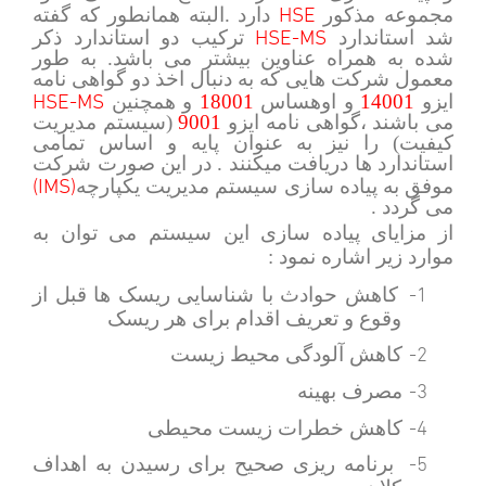
HSE
مجموعه مذکور
دارد .البته همانطور که گفته
HSE-MS
شد استاندارد
ترکیب دو استاندارد ذکر
شده به همراه عناوین بیشتر می باشد. به طور
معمول شرکت هایی که به دنبال اخذ دو گواهی نامه
HSE-MS
ایزو
14001
و اوهساس
18001
و همچنین
می باشند ،گواهی نامه ایزو
9001
(سیستم مدیریت
کیفیت) را نیز به عنوان پایه و اساس تمامی
استاندارد ها دریافت میکنند . در این صورت شرکت
(IMS)
موفق به پیاده سازی سیستم مدیریت یکپارچه
می گردد .
از مزایای پیاده سازی این سیستم می توان به
موارد زیر اشاره نمود :
1-
کاهش حوادث با شناسایی ریسک ها قبل از
وقوع و تعریف اقدام برای هر ریسک
2-
کاهش آلودگی محیط زیست
3-
مصرف بهینه
4-
کاهش خطرات زیست محیطی
5-
برنامه ریزی صحیح برای رسیدن به اهداف