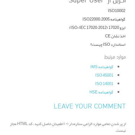
ISO10002
گواهینامه ISO22000:2005
ایزو 17020 (ISO/IEC 17020:2012)
اخذ نشان CE
استاندارد ISO چیست؟
موارد مرتبط
گواهینامه IMS
ISO 45001
ISO 14001
گواهینامه HSE
LEAVE YOUR COMMENT
از پر شدن تمامی موارد الزامی ستاره‌دار (*) اطمینان حاصل کنید. کد HTML مجاز
نیست.