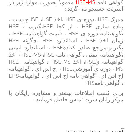
HSE-MS
گواهی نامه
معمولا بصورت موارد زیر در
اینترنت جستجو می گردد :
HSE
HSE
HSE
HSE
مدرک
،دوره ی
،اخذ
،
چیست ،
HSE
HSE
HSE
پیاده سازی
، از کجا
بگیریم ،
HSE
HSE
،گواهینامه دوره ی
، قیمت گواهینامه
،
HSE
HSE
HSE
زمان اخذ
، استاندارد
،چگونه
HSE
بگیریم،مراجع صادر کننده
، استاندارد ایمنی
HSE-MS
HSE
،گواهینامه ایمنی ، گواهی نامه
،
، اخذ
HSE-
HSE-MS
HSE
گواهینامه ی
، اخذ
، گواهینامه
HSE
MS
، دوره ی آموزشی
، اچ اس ای ، گواهینامه
EHS
اچ اس ای ، گواهی نامه اچ اس ای ، گواهینامه
EHS
، گواهی نامه
برای کسب اطلاعات بیشتر و مشاوره رایگان با
مرکز رایان سرت تماس حاصل فرمایید .
آخرین از Super User