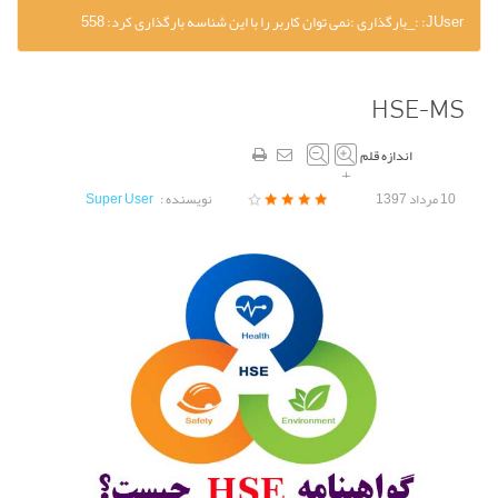
JUser: :_بارگذاری :نمی توان کاربر را با این شناسه بارگذاری کرد: 558
HSE-MS
اندازه قلم
–
+
10 مرداد 1397
نویسنده :
Super User