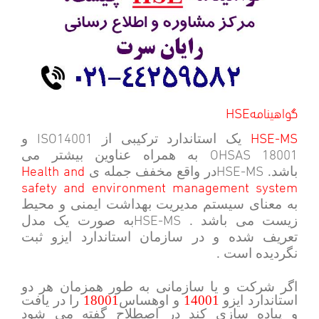
HSEگواهینامه
ISO14001
HSE-MS
یک استاندارد ترکیبی از
و
OHSAS 18001
به همراه عناوین بیشتر می
Health and
HSE-MS
باشد.
در واقع مخفف جمله ی
safety and environment management system
به معنای سیستم مدیریت بهداشت ایمنی و محیط
HSE-MS
زیست می باشد .
به صورت یک مدل
تعریف شده و در سازمان استاندارد ایزو ثبت
نگردیده است .
اگر شرکت و یا سازمانی به طور همزمان هر دو
استاندارد ایزو
14001
و اوهساس
18001
را در یافت
و پیاده سازی کند در اصطلاح گفته می شود