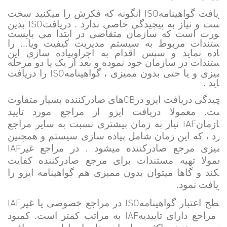
ISO
دریافت گواهینامه
انگونه که فکرش را میکنید سخت
ISO
یست و نیاز به پیچیدگی خاصی ندارد . دریافت
بدین
صورت است که سازمان متقاضی در ابتدا می بایست
مستندات مربوط به سیستم مدیریت کیفیت ویا... را
آماده نماید و سپس اقدام به اجراوپیاده سازی این
مستندات در سازمان خود نموده و بعد از یک یا دو مرحله
ISO
میزی و یا حتی بدون ممیزی ، گواهینامه
را دریافت
نماید .
CB
پیچیدگی دریافت ایزو در
های صادرکننده بسیار متفاوت
است. معمولا دریافت ایزو از مراجع مورد تایید
IAF
سازمان
نیاز به زمان بیشتری نسبت به سایر مراجع
دارد ، که این زمان شامل پیاده سازی سیستم و همچنین
IAF
ممیزی مرجع صادرکننده میشود . در مراجع غیر
معمولا تهیه مستندات برای مرجع صادرکننده کفایت
میکند و گاها میتوان بدون ممیزی هم گواهینامه ایزو را
دریافت نمود.
IAF
ISO
سطح اعتبار گواهینامه
در مراجع خصوصی یا غیر
IAF
از مراجع دارای تاییدیه
به مراتب کمتر است. کمبود