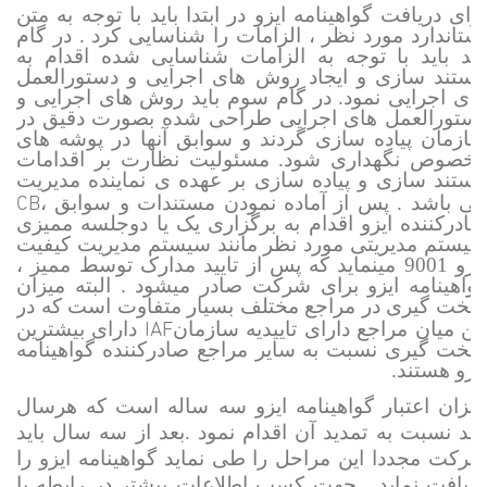
برای دریافت گواهینامه ایزو در ابتدا باید با توجه به متن
استاندارد مورد نظر ، الزامات را شناسایی کرد . در گام
بعد باید با توجه به الزامات شناسایی شده اقدام به
مستند سازی و ایجاد روش های اجرایی و دستورالعمل
های اجرایی نمود. در گام سوم باید روش های اجرایی و
دستورالعمل های اجرایی طراحی شده بصورت دقیق در
سازمان پیاده سازی گردند و سوابق آنها در پوشه های
مخصوص نگهداری شود. مسئولیت نظارت بر اقدامات
مستند سازی و پیاده سازی بر عهده ی نماینده مدیریت
CB
می باشد . پس از آماده نمودن مستندات و سوابق ،
صادرکننده ایزو اقدام به برگزاری یک یا دوجلسه ممیزی
سیستم مدیریتی مورد نظر مانند سیستم مدیریت کیفیت
ایزو 9001 مینماید که پس از تایید مدارک توسط ممیز ،
گواهینامه ایزو برای شرکت صادر میشود . البته میزان
سخت گیری در مراجع مختلف بسیار متفاوت است که در
IAF
ین میان مراجع دارای تاییدیه سازمان
دارای بیشترین
سخت گیری نسبت به سایر مراجع صادرکننده گواهینامه
ایزو هستند.
میزان اعتبار گواهینامه ایزو سه ساله است که هرسال
باید نسبت به تمدید آن اقدام نمود .بعد از سه سال باید
شرکت مجددا این مراحل را طی نماید گواهینامه ایزو را
دریافت نماید . جهت کسب اطلاعات بیشتر در رابطه با