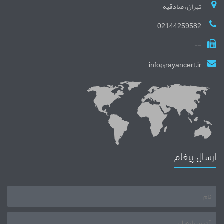
تهران، صادقیه
02144259582
--
info@rayancert.ir
ارسال پیغام