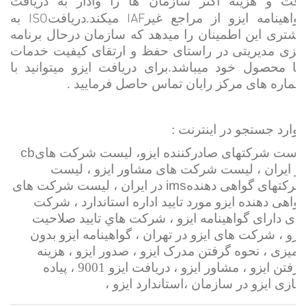
وقت و هزینه اکثر سازمان ها را وادار به دریافت
ISO
IAF
گواهینامه ایزو از مراجع غیر
میکند.دریافت
به
مشتری این اطمینان را میدهد که سازمان درحال برنامه
ریزی مدیریتی در راستای حفظ و ارتقای کیفیت خدمات
ویا محصول خود میباشد.برای دریافت ایزو میتوانید با
شماره های مرکز رایان تماس حاصل فرمایید .
موارد جستجو در اینترنت :
cb
لیست شرکتهای صادرکننده ایزو، لیست شرکت های
در ایران ، لیست شرکت های مشاور ایزو ، لیست
ims
شرکتهای گواهی دهنده
در ایران ، لیست شرکت های
گواهی دهنده ایزو مورد تایید اداره استاندارد ، شرکت
های دارای گواهینامه ایزو ، شركت هاي تاييد صلاحيت
ايزو ، شرکت های ایزو در تهران ، گواهینامه ایزو بدون
ممیزی ، نحوه گرفتن مدرک ایزو ، صدور ایزو ، هزینه
گرفتن ایزو ، مشاور ایزو ، دریافت ایزو 9001 ، پیاده
سازی ایزو در سازمان ،استاندارد ایزو ،