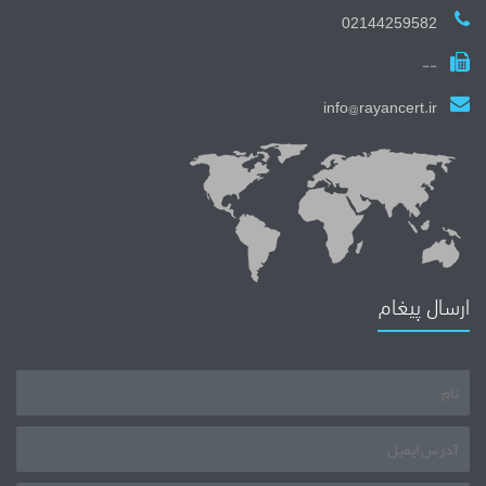
02144259582
--
info@rayancert.ir
ارسال پیغام