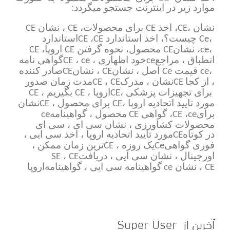
موارد زیر در اینترنت جستجو میگردد:
نشان
،
، اخذ
برای محصولات،
، نشان
CE
CE
CE
CE
،
چیست؟، اخذ استاندارد
،
استاندارد
CE
CE
Ce
،
، نشان
محصول، نحوه گرفتن
اروپا،
CE
CE
CE
ce
انطباق ، مراجع
خود اظهاری ،
،
گواهی نامه
CE
ce
ce
،
قیمت
اصل ، نشان
، نشان
صادر کننده
CE
CE
Ce
ce
، از کجا
نشان ، مدرک
،
مدت زمان صدور
CE
CE
CE
برای تجهیزات پزشکی ،
اروپا ،
بگیریم ،
CE
CE
CE
مورد تایید اتحادیه اروپا ،
برای محصول ،
نشان
CE
CE
برای
،
، گواهی
محصول ، گواهینامه
ce
CE
CE
ce
محصولات کشاورزی ، نشان سی ای ، سی ای
در کوتاه
مورد تایید اتحادیه اروپا ، اخذ سی ایی ،
CE
فوری گواهی
یک روزه ،
ترین زمان ممکن ،
CE
Ce
اورجینال ، نشان سی ایی ، دریافت
،
SE
CE
، نشان
گواهینامه سی ایی ، گواهینامه
اروپا
ce
CE
آخرین از Super User