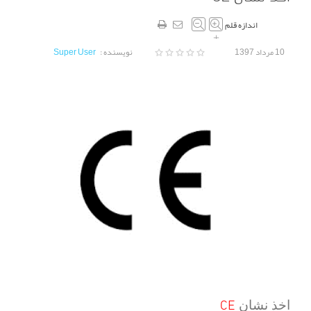
اندازه قلم
–
+
10 مرداد 1397
نویسنده :
Super User
CE
اخذ نشان