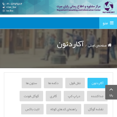
منو
آکاردئون
صفحه‌ی اصلی
آکاردئون
نقل قول
دکمه ها
ستون ها
بالا
جداکننده
دراپ کپ
گالری
گوگل فونت
نقشه گوگل
راهنمای کدهای کوتاه
لایت باکس