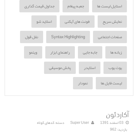
استایل لیست ها
جعبه پیغام
جداول قیمت گذاری
نمایش سریع
فونت های آیکنی
اسلاید شو
صفحات اجتماعی
Syntax Highlighting
نقل قول
زبانه ها
جابه جایی
راهنمای ابزار
ویئمو
یوت یوب
اسلایدر
پخش موسیقی
لیست فایل ها
نمودار
آکاردئون
03 اسفند 1391
Super User
دسته:
کدهای کوتاه
بازدید: 962