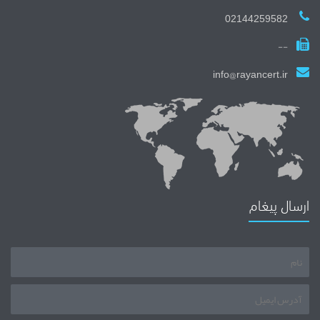
02144259582
--
info@rayancert.ir
ارسال پیغام