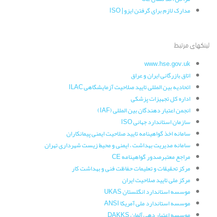
مدارک لازم برای گرفتن ایزو | ISO
لینکهای مرتبط
www.hse.gov.uk
اتاق بازرگانی ایران و عراق
اتحادیه بین المللی تایید صلاحیت آزمایشگاهی ILAC
اداره کل تجهیزات پزشکی
انجمن اعتبار دهندگان بین المللی (IAF)
سازمان استاندارد جهانی ISO
سامانه اخذ گواهینامه تایید صلاحیت ایمنی پیمانکاران
سامانه مدیریت بهداشت ، ایمنی و محیط زیست شهرداری تهران
مراجع معتبرصدور گواهینامه CE
مرکز تحقیقات و تعلیمات حفاظت فنی و بهداشت کار
مرکز ملی تایید صلاحیت ایران
موسسه استاندارد انگلستان UKAS
موسسه استاندارد ملی آمریکا ANSI
موسسه اعتبار دهی آلمان DAKKS