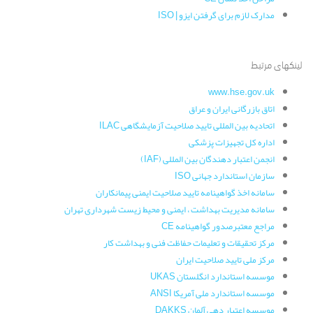
مدارک لازم برای گرفتن ایزو | ISO
لینکهای مرتبط
www.hse.gov.uk
اتاق بازرگانی ایران و عراق
اتحادیه بین المللی تایید صلاحیت آزمایشگاهی ILAC
اداره کل تجهیزات پزشکی
انجمن اعتبار دهندگان بین المللی (IAF)
سازمان استاندارد جهانی ISO
سامانه اخذ گواهینامه تایید صلاحیت ایمنی پیمانکاران
سامانه مدیریت بهداشت ، ایمنی و محیط زیست شهرداری تهران
مراجع معتبرصدور گواهینامه CE
مرکز تحقیقات و تعلیمات حفاظت فنی و بهداشت کار
مرکز ملی تایید صلاحیت ایران
موسسه استاندارد انگلستان UKAS
موسسه استاندارد ملی آمریکا ANSI
موسسه اعتبار دهی آلمان DAKKS