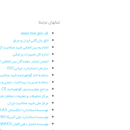
لینکهای مرتبط
www.hse.gov.uk
اتاق بازرگانی ایران و عراق
اتحادیه بین المللی تایید صلاحیت آزما
اداره کل تجهیزات پزشکی
انجمن اعتبار دهندگان بین المللی (IAF)
سازمان استاندارد جهانی ISO
سامانه اخذ گواهینامه تایید صلاحیت
سامانه مدیریت بهداشت ، ایمنی و
مراجع معتبرصدور گواهینامه CE
مرکز تحقیقات و تعلیمات حفاظت فن
مرکز ملی تایید صلاحیت ایران
موسسه استاندارد انگلستان UKAS
موسسه استاندارد ملی آمریکا ANSI
موسسه اعتبار دهی آلمان DAKKS