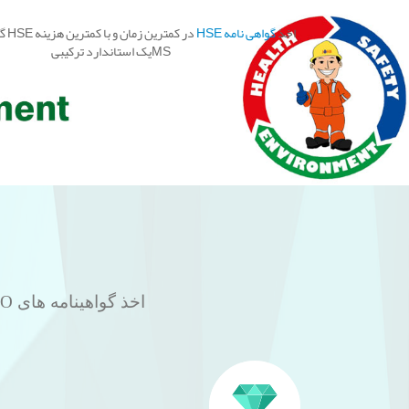
3
2
1
C
برای
محصولات
اخذ گواهینامه های HSE ،ISO