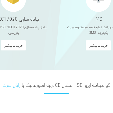
IMS
پیاده سازی ISO/IEC17020
 دریافت گواهینامه سیستم مدیریت
م
یکپارچه(IMS)
بازرسی.
جزیئات بیشتر
جزیئات بیشتر
گواهینامه ایزو ،HSE ،نشان CE ،رتبه انفورماتیک با
رایان سرت