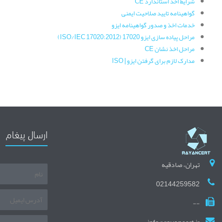
شرایط اخذ استاندارد CE
گواهینامه تایید صلاحیت ایمنی
خدمات اخذ و صدور گواهینامه ایزو
مراحل پیاده سازی ایزو 17020 (ISO/IEC 17020:2012)
مراحل اخذ نشان CE
مدارک لازم برای گرفتن ایزو | ISO
ارسال پیغام
تهران، صادقیه
02144259582
--