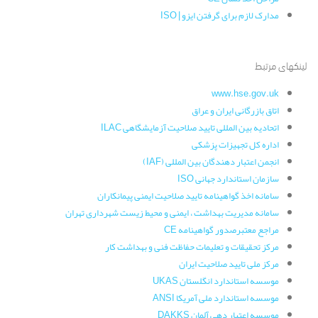
مدارک لازم برای گرفتن ایزو | ISO
لینکهای مرتبط
www.hse.gov.uk
اتاق بازرگانی ایران و عراق
اتحادیه بین المللی تایید صلاحیت آزمایشگاهی ILAC
اداره کل تجهیزات پزشکی
انجمن اعتبار دهندگان بین المللی (IAF)
سازمان استاندارد جهانی ISO
سامانه اخذ گواهینامه تایید صلاحیت ایمنی پیمانکاران
سامانه مدیریت بهداشت ، ایمنی و محیط زیست شهرداری تهران
مراجع معتبرصدور گواهینامه CE
مرکز تحقیقات و تعلیمات حفاظت فنی و بهداشت کار
مرکز ملی تایید صلاحیت ایران
موسسه استاندارد انگلستان UKAS
موسسه استاندارد ملی آمریکا ANSI
موسسه اعتبار دهی آلمان DAKKS