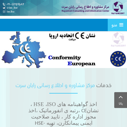
محصولات
منو
برای
دریافت
CE
خدمات
مرکز مشاوره و اطلاع رسانی رایان سرت
بالا
اخذ گواهینامه های HSE ،ISO
،
نشان
،رتبه ی انفورماتیک ،اخذ
CE
مجوز اداره کار ، تایید صلاحیت
ایمنی پیمانکارن، تهیه
HSE-