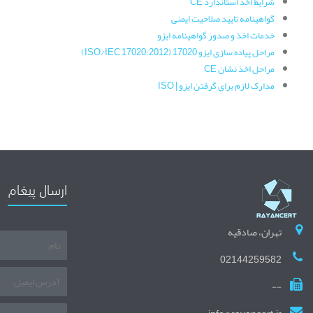
شرایط اخذ استاندارد CE
گواهینامه تایید صلاحیت ایمنی
خدمات اخذ و صدور گواهینامه ایزو
مراحل پیاده سازی ایزو 17020 (ISO/IEC 17020:2012)
مراحل اخذ نشان CE
مدارک لازم برای گرفتن ایزو | ISO
ارسال پیغام
تهران، صادقیه
02144259582
--