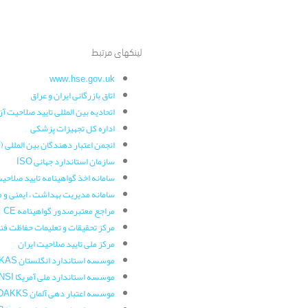
لینکهای مرتبط
www.hse.gov.uk
اتاق بازرگانی ایران و عراق
اتحادیه بین المللی تایید صلاحیت آزما
اداره کل تجهیزات پزشکی
انجمن اعتبار دهندگان بین المللی (IAF)
سازمان استاندارد جهانی ISO
سامانه اخذ گواهینامه تایید صلاحیت
سامانه مدیریت بهداشت ، ایمنی و
مراجع معتبرصدور گواهینامه CE
مرکز تحقیقات و تعلیمات حفاظت فن
مرکز ملی تایید صلاحیت ایران
موسسه استاندارد انگلستان UKAS
موسسه استاندارد ملی آمریکا ANSI
موسسه اعتبار دهی آلمان DAKKS