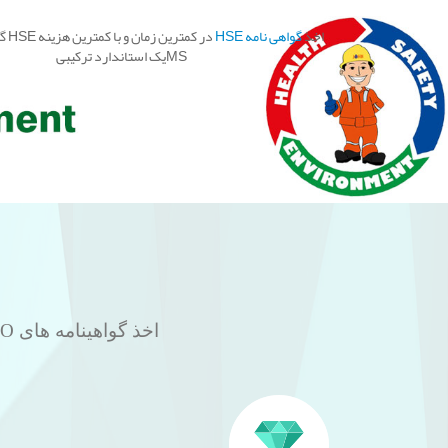
3
2
1
حصولات
اخذ گواهینامه های HSE ،ISO