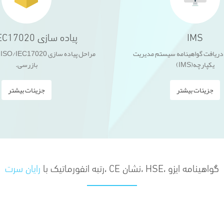
IMS
پیاده سازی ISO/IEC17020
 دریافت گواهینامه سیستم مدیریت
م
یکپارچه(IMS)
بازرسی.
جزیئات بیشتر
جزیئات بیشتر
گواهینامه ایزو ،HSE ،نشان CE ،رتبه انفورماتیک با
رایان سرت