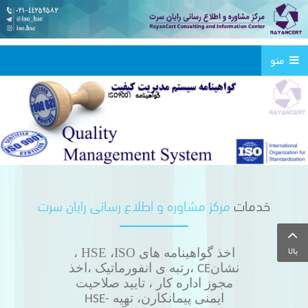
منو
گواهینامه
ISO9001
خدمات
مرکز مشاوره و اطلاع رسانی رایان سرت
بالا
اخذ گواهینامه های HSE ،ISO
،
نشان
،رتبه ی انفورماتیک ،اخذ
CE
مجوز اداره کار ، تایید صلاحیت
ایمنی پیمانکارن، تهیه
HSE-