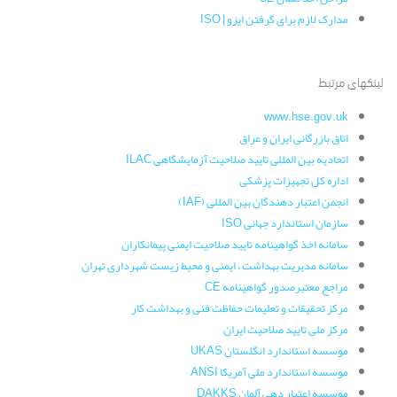
مدارک لازم برای گرفتن ایزو | ISO
لینکهای مرتبط
www.hse.gov.uk
اتاق بازرگانی ایران و عراق
اتحادیه بین المللی تایید صلاحیت آزمایشگاهی ILAC
اداره کل تجهیزات پزشکی
انجمن اعتبار دهندگان بین المللی (IAF)
سازمان استاندارد جهانی ISO
سامانه اخذ گواهینامه تایید صلاحیت ایمنی پیمانکاران
سامانه مدیریت بهداشت ، ایمنی و محیط زیست شهرداری تهران
مراجع معتبرصدور گواهینامه CE
مرکز تحقیقات و تعلیمات حفاظت فنی و بهداشت کار
مرکز ملی تایید صلاحیت ایران
موسسه استاندارد انگلستان UKAS
موسسه استاندارد ملی آمریکا ANSI
موسسه اعتبار دهی آلمان DAKKS