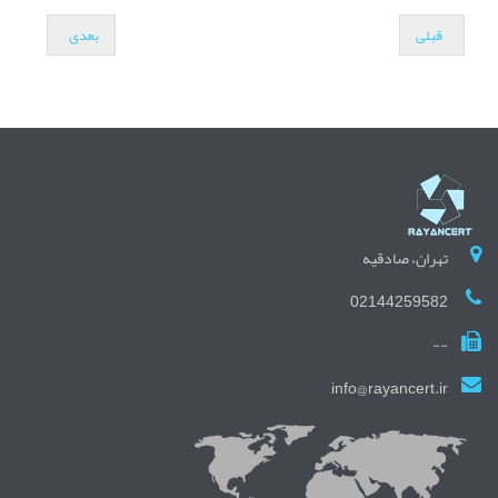
قبلی
بعدی
تهران، صادقیه
02144259582
--
info@rayancert.ir