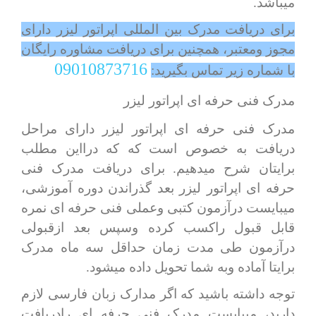
میباشد.
برای دریافت مدرک بین المللی اپراتور لیزر دارای
مجوز ومعتبر، همچنین برای دریافت مشاوره رایگان
09010873716
با شماره زیر تماس بگیرید:
مدرک فنی حرفه ای اپراتور لیزر
مدرک فنی حرفه ای اپراتور لیزر دارای مراحل
دریافت به خصوص است که که درااین مطلب
برایتان شرح میدهیم. برای دریافت مدرک فنی
حرفه ای اپراتور لیزر بعد گذراندن دوره آموزشی،
میبایست درآزمون کتبی وعملی فنی حرفه ای نمره
قابل قبول راکسب کرده وسپس بعد ازقبولی
درآزمون طی مدت زمان حداقل سه ماه مدرک
برایتا آماده وبه شما تحویل داده میشود.
توجه داشته باشید که اگر مدارک زبان فارسی لازم
دارید، میبایست مدرک فنی حرفه ای رادریافت