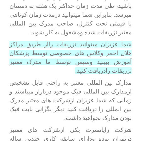
باشید، طی مدت زمان حداکثر یک هفته به دستتان
میرسد. بنابراین شما میتوانید درمدت زمان کوتاهی
با قیمتی تحت کنترل، صاحب مدرک بین المللی
معتبر تزریقات شده ومشغول به کار شوید.
شما عزیزان میتوانید تزریقات رااز طریق مراکز
هلال احمر وکلاس های خصوصی توسط پزشکان
آموزش ببینید وسپس توسط ما مدرک معتبر
تزریقات رادریافت کنید.
مدارک بین المللی معتبر به راحتی قابل تشخیص
ازمدارک بین المللی فیک موجود دربازار میباشند و
زمانی که شما عزیزان ازشرکت های معتبر مدرک
بین المللی را دریافت کنید دیگر نگرانی بابت فیک
بودن مدارک نخواهید داشت.
شرکت رایانسرت یکی ازشرکت های معتبر
درتهران بوده ودارای سابقه کاری چندین ساله