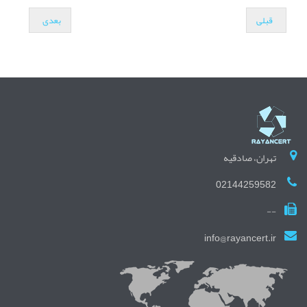
قبلی
بعدی
تهران، صادقیه
02144259582
--
info@rayancert.ir