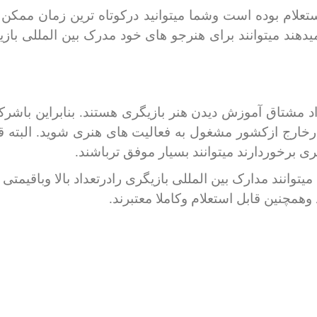
استعلام بوده است وشما میتوانید درکوتاه ترین زمان ممک
دهند میتوانند برای هنرجو های خود مدرک بین المللی بازی
فراد مشتاق آموزش دیدن هنر بازیگری هستند. بنابراین ب
 ودرخارج ازکشور مشغول به فعالیت های هنری شوید. البته 
ی برخوردارند میتوانند بسیار موفق ترباشند.
یتوانند مدارک بین المللی بازیگری رادرتعداد بالا وباقیمت
وهمچنین قابل استعلام وکاملا معتبرند.