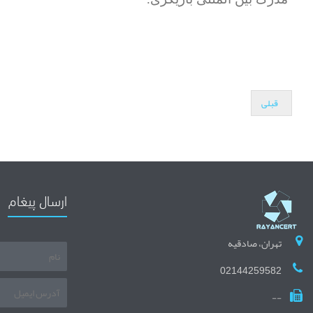
قبلی
ارسال پیغام
تهران، صادقیه
02144259582
--