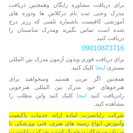
برای دریافت مشاوره رایگان وهمچنین دریافت
مدرک وحتی ثبت نام درکلاس ها ودوره های
آموزشی کافیست باشماره تلفنی که رزیر درج
شده است تماس بگیرید ومدرک مناسبتان را
دریافت کنید.
09010873716
برای دریافت فوری وبدون آزمون مدرک بین المللی
مستری
اینجا
کلیک کنید.
همچنین اگر مربی هستید ومیخواهید برای
هنرجوهای خود مدرک بین المللی هنرجویی
رادریافت کنید
اینجا
کلیک کنید واین مطلب را
مشاهده کنید.
شرکت رایانسرت اماده ارائه خدمات باکیفیت
وآموزش انواع زمینه های هنری، فنی وپزشکی با
مربیان وپزشکان درجه یک است. شرکت رایانسرت