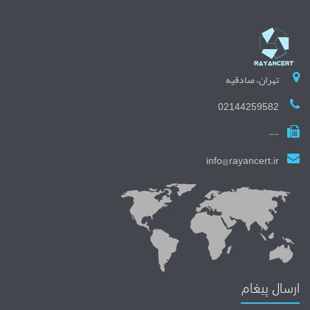
تهران، صادقیه
02144259582
--
info@rayancert.ir
ارسال پیغام