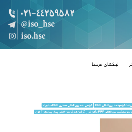
ز
لینکهای مرتبط
افت گواهینامه بین المللی PRP
گواهی نامه بین المللی مستری PRP مهاجرت
رتیفیکیت بین المللی PRP باآموزش
گرفتن مدرک بین المللی پی ار پی بدون آزمون