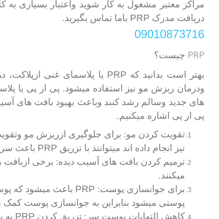
مراکز معتبر مشغول به کار شوید واعتبار بسیاری به کا
PRP
دریافت مدرک
باما تماس بگیرید.
09010873716
PRP
چیست؟
PRP
بهتر است بدانید که
یا پلاسمای غنی ازپلاکت، د
ودرمان ریزش مو نیز استفاده میشود. پی ار پی یا پلا
های جدید وسالم رشد کنند وباعث بهبود بافت های آسی
پی ار پی اشاره میکنیم.
تقویت کردن مو: برای جلوگیری ازریزش مو وتقویت
PRP
نیز انجام داده اند میتوانند با تزریق
باعث سرعت
ترمیم کردن بافت های آسیب دیده: برخی ازبافت ه
میکنند.
PRP
برای جوانسازی پوست:
باعث میشود که پوس
پوستی میشود بنابراین به جوانسازی پوست کمک ب
PRP
کاهش التهابات پوست سر: تزریق کردن
به پ