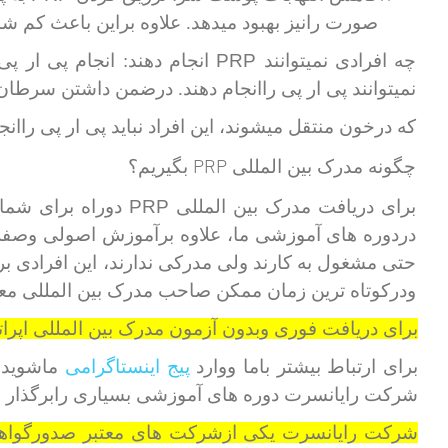
صورت رانیز بهبود میدهد. علاوه براین باعث کم شدن
PRP
چه افرادی نمیتوانند
انجام دهند: انجام پی ار پ
نمیتوانند پی ار پی راانجام دهند. درضمن داشتن سرطان 
که درخون منتقل میشوند، این افراد نباید پی ار پی راانجا
PRP
چگونه مدرک بین المللی
بگیریم؟
PRP
برای دریافت مدرک بین المللی
دوراه برای شما 
دردوره های آموزشی ما، علاوه برآموزش اصولی وصفرتا
حتی مشغول به کارند ولی مدرکی ندارند، این افرادی ب
ودرکوتاه ترین زمان ممکن صاحب مدرک بین المللی مع
برای دریافت فوری وبدون آزمون مدرک بین المللی اپرات
برای ارتباط بیشتر باما ووارد
پیج اینستاگرامی
ماشوید. 
شرکت رایانسرت دوره های آموزشی بسیاری رابرگذار میک
شرکت رایانسرت یکی ازشرکت های معتبر صدورگواهینام