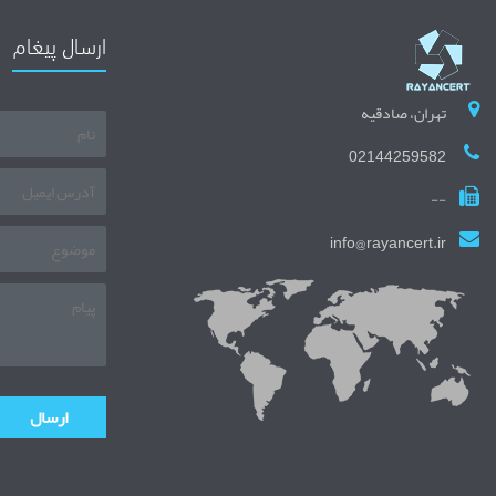
ارسال پیغام
تهران، صادقیه
02144259582
--
info@rayancert.ir