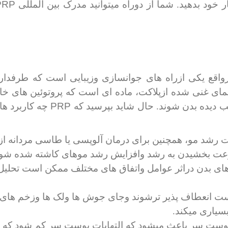
PRP
ر خود بدهید. شما از دوراه میتوانید مدرک بین المللی
رواقع یکی ازراه های جوانسازی وزیبایی است که طرفدار
سمای غنی شده ازپلاکت، ماده ای است که پروتوئین های خ
PRP
ب دیده بدن شوند. حال شاید بپرسید که
چه کاربرد ها
 رشد مو، همچنین برای درمان آلوپسی یا طاسی مردانه ازت
 بخشیدن به رشد وافزایش رشد موهای کاشته شده شون
ای بدن دراثر عوامل واتفاق های مختلف ممکن است تحلیل ب
ت انعطاف پذیر ترشوند وجای جوش ها ولک ها وزخم های پ
سیاری میکند.
وست سر باعث میشود که التهابات پوست سر کم شود که