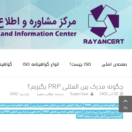
صفحه‌ی اصلی
ISO چیست؟
انواع گواهینامه ISO
گواهینامه
چگونه مدرک بین المللی PRP بگیریم؟
30 آذر 1402
Super User
دسته:
مطالب مفید
بازدید: 2442
عکس گواهینامه بین المللی PRP
دریافت گواهی نامه بین المللی معتبر پی ار پی
چگونه گواهینامه بین المللی
بالا
مدرک بین المللی پی ار پی درتهران
تصویر گواهی نامه بین المللی PRP
اخذ فوری مدرک بین المللی PRP به همراه آموزش
گواهینامه بین المللی قابل استعلام PRP