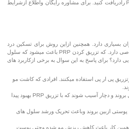
رادریافت کنید. برای مشاوره رایگان واطلاع ازشرایط
ان بسیاری دارد. همچنین ازاین روش برای تسکین درد
PRP
اصی دارد. که تزریق کردن
باعث میشود که سلول
یی دارد؟ برای پاسخ به این سوال به برخی ازکاربرد های
زریق پی ار پی استفاده میکنند. افرادی که کاشت مو
د.
PRP
روند و دچار آسیب شوند که با تزریق
بهبود پیدا
وستی ازبین بروند وباعث تحریک ورشد سلول های
 همین کار باعث کاهش ریزش مو شده وحتی پوست