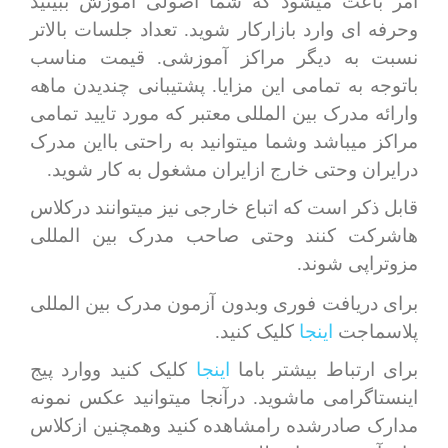
امر باعث میشود که شما اصولی آموزش ببینید
وحرفه ای وارد بازارکار شوید. تعداد جلسات بالاتر
نسبت به دیگر مراکز آموزشی. قیمت مناسب
باتوجه به تمامی این مزایا. پشتیبانی چندیدن ماهه
وارائه مدرک بین المللی معتبر که مورد تایید تمامی
مراکز میباشد وشما میتوانید به راحتی بااین مدرک
درایران وحتی خارج ازایران مشغول به کار شوید.
قابل ذکر است که اتباع خارجی نیز میتوانند درکلاس
هاشرکت کنند وحتی صاحب مدرک بین المللی
مزوتراپی شوند.
برای دریافت فوری وبدون آزمون مدرک بین المللی
پلاسماجت
اینجا
کلیک کنید.
برای ارتباط بیشتر باما
اینجا
کلیک کنید ووارد پیج
اینستاگرامی ماشوید. درآنجا میتوانید عکس نمونه
مدارک صادرشده رامشاهده کنید وهمچنین ازکلاس