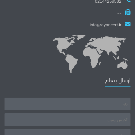
02144259582
--
info@rayancert.ir
ارسال پیغام