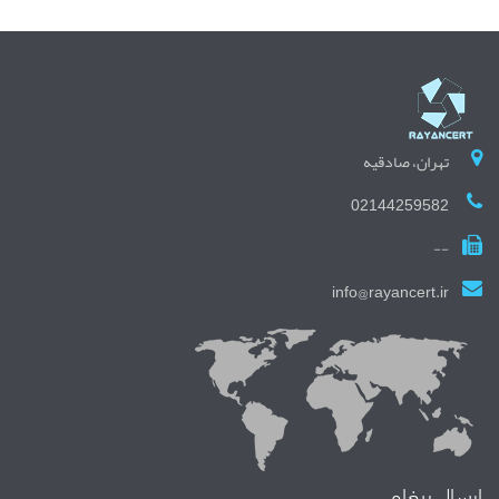
تهران، صادقیه
02144259582
--
info@rayancert.ir
ارسال پیغام