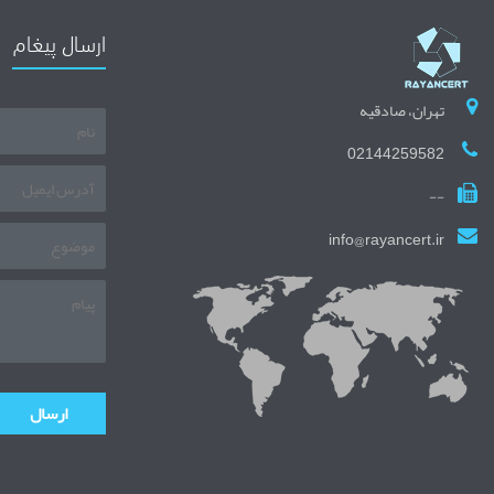
ارسال پیغام
تهران، صادقیه
02144259582
--
info@rayancert.ir