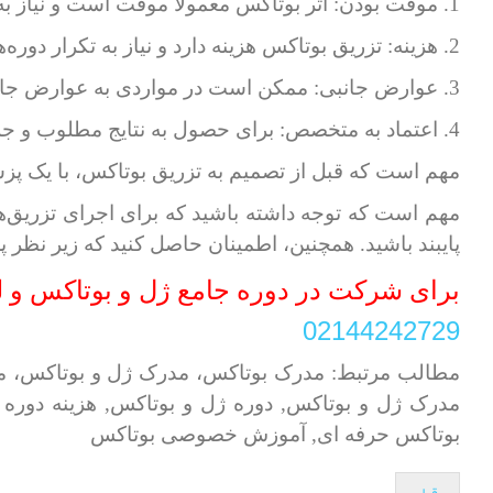
1. موقت بودن: اثر بوتاکس معمولاً موقت است و نیاز به تجدید تزریق دارد تا نتایج حفظ شوند.
2. هزینه: تزریق بوتاکس هزینه دارد و نیاز به تکرار دوره‌های درمانی دارد.
3. عوارض جانبی: ممکن است در مواردی به عوارض جانبی مانند درد موقت، ورم یا خونریزی در محل تزریق مواجه شوید.
4. اعتماد به متخصص: برای حصول به نتایج مطلوب و جلوگیری از عوارض ناخواسته، تزریق بوتاکس باید توسط یک پزشک متخصص و مجرب انجام شود.
مهم است که قبل از تصمیم به تزریق بوتاکس، با یک پز
مهم است که توجه داشته باشید که برای اجرای تزریق‌ه
پایبند باشید. همچنین، اطمینان حاصل کنید که زیر نظر
برای شرکت در دوره جامع ژل و بوتاکس و لیز
02144242729
مطالب مرتبط: مدرک بوتاکس، مدرک ژل و بوتاکس، 
مدرک ژل و بوتاکس, دوره ژل و بوتاکس, هزینه دوره 
بوتاکس حرفه ای, آموزش خصوصی بوتاکس