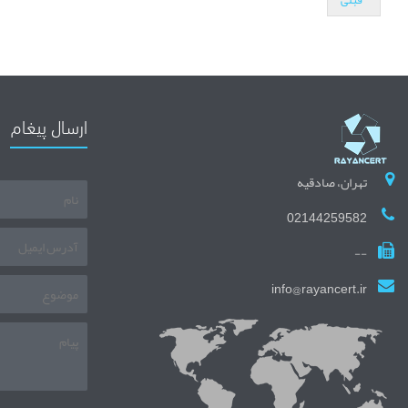
قبلی
ارسال پیغام
تهران، صادقیه
02144259582
--
info@rayancert.ir