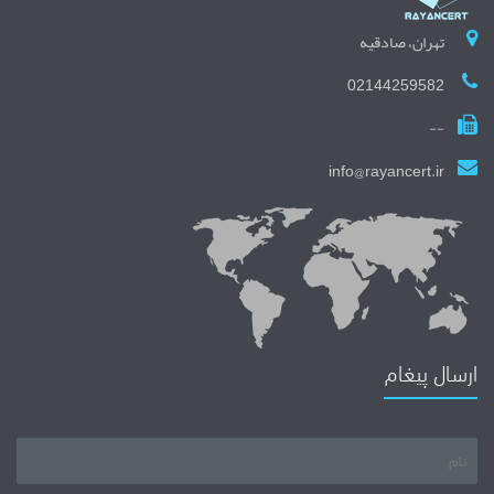
تهران، صادقیه
02144259582
--
info@rayancert.ir
ارسال پیغام