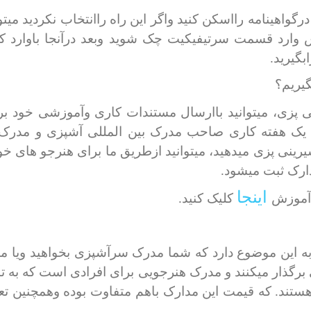
واهینامه رااسکن کنید واگر این راه راانتخاب نکردید میتوا
د قسمت سرتیفیکیت چک شوید وبعد درآنجا باوارد کردن نا
بگیرید.
یریم؟
 پزی، میتوانید باارسال مستندات کاری وآموزشی خود بر
ک هفته کاری صاحب مدرک بین المللی آشپزی و مدرک بی
 پزی میدهید، میتوانید ازطریق ما برای هنرجو های خود
دارک ثبت میشود.
اینجا
 آموزش
کلیک کنید.
این موضوع دارد که شما مدرک سرآشپزی بخواهید ویا مد
گذار میکنند و مدرک هنرجویی برای افرادی است که به تا
 هستند. که قیمت این مدارک باهم متفاوت بوده وهمچنین تع