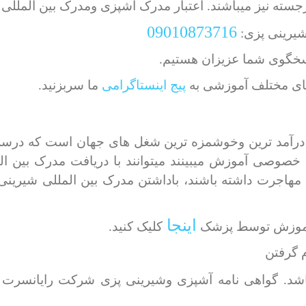
جسته نیز میباشند. اعتبار مدرک آشپزی ومدرک بین المللی ش
09010873716
یرینی پزی:
اسخگوی شما عزیزان هستیم.
های مختلف آموزشی به
پیج اینستاگرامی
ما سربزنید.
 درآمد ترین وخوشمزه ترین شغل های جهان است که درسرا
خصوصی آموزش میبینند میتوانند با دریافت مدرک بین ال
هاجرت داشته باشند، باداشتن مدرک بین المللی شیرینی پز
اینجا
ه آموزش توسط پزشک
کلیک کنید.
م گرفتن
اشد. گواهی نامه آشپزی وشیرینی پزی شرکت رایانسرت قا