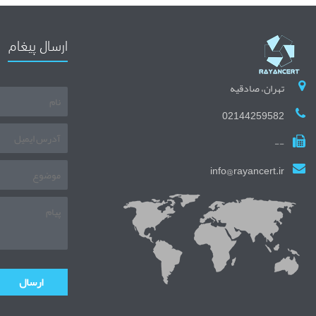
ارسال پیغام
تهران، صادقیه
02144259582
--
info@rayancert.ir