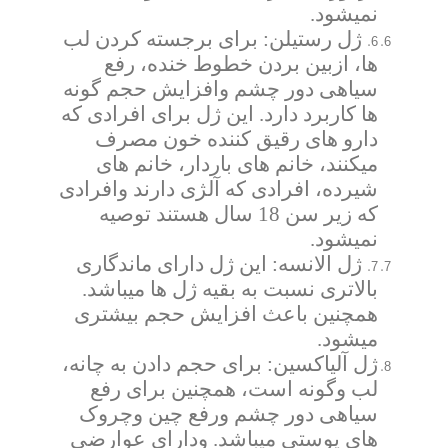
نمیشود.
ژل رستیلن: برای برجسته کردن لب
6.
ها، ازبین بردن خطوط خنده، رفع
سیاهی دور چشم وافزایش حجم گونه
ها کاربرد دارد. این ژل برای افرادی که
دارو های رقیق کننده خون مصرف
میکنند، خانم های باردار، خانم های
شیرده، افرادی که آلژی دارند وافرادی
که زیر سن 18 سال هستند توصیه
نمیشود.
ژل الانسه: این ژل دارای ماندگاری
7.
بالاتری نسبت به بقیه ژل ها میباشد.
همچنین باعث افزایش حجم بیشتری
میشود.
ژل آلیاکسین: برای حجم دادن به چانه،
لب وگونه است، همچنین برای رفع
سیاهی دور چشم ورفع چین وچروک
های پوستی میباشد. ودارای عوارضی