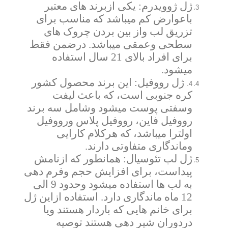
ژل ژوویدرم: یکی ازبرند های معتبر
باعوارض کم میباشد که مناسب برای
تزریق لب واز بین بردن چروک های
سطحی وعمقی میباشد. درضمن فقط
برای افراد بالای 21 سال استفاده
میشود.
ژل رووفیل: این برند محصول کشور
4.
کره جنوبی است، که باعث لیفت
وسفتی پوست میشود وشامل سه برند
رووفیل فاین، رووفیل پلاس ورووفیل
اولترا میباشد، که هرکلام کارایی
وماندگاری متفاوتی دارند.
ژل لب تئوسیال: همانطور که ازنامش
پیداست، برای افزایش حجم وفرم دهی
به لب ها استفاده میشود وحدود 9 الی
12 ماه ماندگاری دارد. استفاده ازاین ژل
برای خانم هایی که باردار هستند ویا
دردوران شیر دهی هستند توصیه