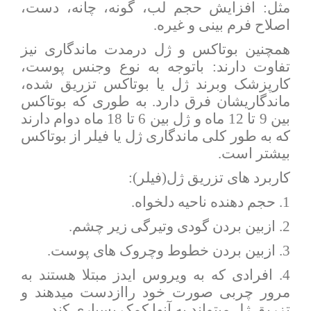
مثل: افزایش حجم لب، گونه، چانه، دست،
اصلاح فرم بینی و غیره.
همچنین بوتاکس و ژل درمدت ماندگاری نیز
تفاوت دارند: باتوجه به نوع وجنس پوست،
کارپزشک وبرند ژل یا بوتاکس تزریق شده،
ماندگاریشان فرق دارد. به طوری که بوتاکس
بین 9 تا 12 ماه و ژل بین 6 تا 18 ماه دوام دارند
که به طور کلی ماندگاری ژل یا فیلر از بوتاکس
بیشتر است.
کاربرد های تزریق ژل(فیلر):
1. حجم دهنده ناحیه دلخواه.
2. ازبین بردن گودی وتیرگی زیر چشم.
3. ازبین بردن خطوط وچروک های پوست.
4. افرادی که به ویروس ایدز مبتلا هستند به
مرور چربی صورت خود راازدست میدهند و
تزریق ژل میتواند به آنها کمک بسیاری کند.