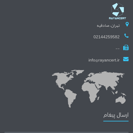
تهران، صادقیه
02144259582
--
info@rayancert.ir
ارسال پیغام