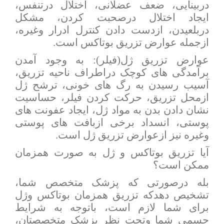
دربینایی، ضعف عضلانی، اختلال درتنفس،
ایجاد اختلال درصحبت کردن، مشکل
دربلعیدن، ازدست دادن کنترل ادرار وغیره،
ازجمله عوارض تزریق بوتاکس است.
عوارض تزریق ژل(فیلر): به وجود آمدن
برآمدگی های کوچک دراطراف ناحیه تزریق،
آسیب رسیدن به رگ های خونی، ترشح ژل
ازمحل تزریق، حرکت کردن فیلر، حساسیت
نشان دادن بدن به مواد ژل، ایجاد عفونت های
پوستی، انسداد برخی ازبافت های پوستی
وغیره نیز ازعوارض تزریق ژل است.
آیا تزریق بوتاکس و ژل به صورت همزمان
ممکن است؟
بله درصورتی که پزشک متخصص شما،
تشخیص دهدکه تزریق همزمان بوتاکس وژل
برای شما لازم است، باتوجه به شرایط
جسمی شما وتحت نظر پزشک متخصصتان،