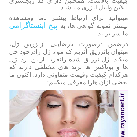
کیفیت بالاست. همچنین دارای کد ریجستری
آنلاین ولیبل لیزری میباشند.
میتوانید برای ارتباط بیشتر باما ومشاهده
پیج اینستاگرامی
بیشتر نمونه گواهی ها، به
ما سر بزنید.
درضمن درصورت نارضایتی ازتزریق ژل،
میتوان باتزریق آنزیم که مواد ژل رادرخود حل
میکند، ژل تزریق شده راتقریبا ازبین برد. ژل
ها و بوتاکس ها برند های مختلفی دارند که
هرکدام کیفیت وقیمت متفاوتی دارد. اکنون ما
بعضی ازآن هارا معرفی میکنیم: