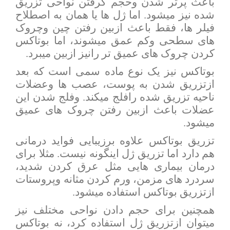
باعث پرتر شدن وحجم گرفتن نواحی تزریق
شده نیز میشود. اما ژل ها یا همان به اصطلاح
فیلر ها، فقط باعث ازبین رفتن چین وچروک
های سطحی وکم عمق میشوند، اما بوتاکس
کردن چروک های عمیق تر رانیز ازبین میبرد.
بوتاکس نیز یک نوع ماده سمی است که بعد
ازتزریق شدن به پوست، عصب ها وعضلات
ناحیه تزریق شده رافلج میکند. وفلج شدن این
عضلات باعث ازبین رفتن چروک های عمیق
میشود.
تزریق بوتاکس علاوه برزیبایی فواید درمانی
هم دارد اما تزریق ژل اینگونه نیست. مثلا برای
درمان بیماری هایی مثل عرق کردن شدید،
سردرد های مزمن، ورم کردن مثانه وپروستات
ازتزریق بوتاکس استفاده میشود.
همچنین برای حجم دادن نواحی مختلف نیز
میتوان ازتزریق ژل استفاده کرد، نه بوتاکس