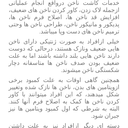
خدمات کاشت ناخن درواقع انجام عملیاتی
ازجمله لاک زدن، کاور کردن ناخن های ضعیف،
افزایش قد ناخن ها، اصلاح فرم ناخن ها،
پدیکور و مانیکور ناخن، طراحی ناخن ها وحتی
ترمیم ناخن های دست وپا میباشد.
خیلی ازافراد به صورت ژنتیکی دارای ناخن
هایی ضعیف ونازک هستند، درحالی که دوست
دارند ناخن هایی بلند داشته باشند اما به علت
ضعیف بودن صدف ناخن ها متاسفانه دچار
شکستگی ناخن میشوند.
همچنین گاهی اوقات به علت کمبود برخی
ازویتامین های بدن، ناخن ها نازک شده وتغییر
شکل میدهند، که این افراد میتوانند با کاور
کردن ناخن ها کمک به اصلاح فرم آنها کنند.
البته به شرطی که اول کمبود ویتامین ها نیز
جبران شود.
دسته ای دیگر ازافراد نیز به علت داشتن