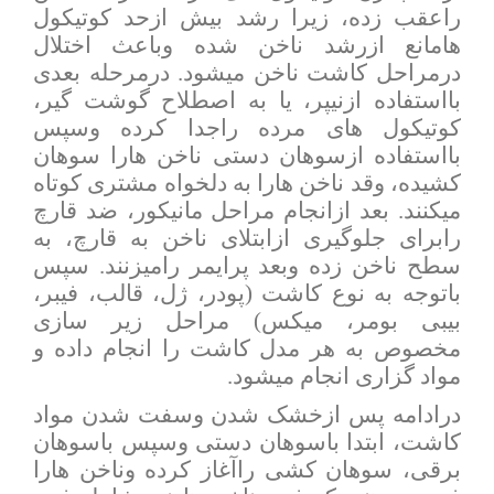
راعقب زده، زیرا رشد بیش ازحد کوتیکول
هامانع ازرشد ناخن شده وباعث اختلال
درمراحل کاشت ناخن میشود. درمرحله بعدی
بااستفاده ازنیپر، یا به اصطلاح گوشت گیر،
کوتیکول های مرده راجدا کرده وسپس
بااستفاده ازسوهان دستی ناخن هارا سوهان
کشیده، وقد ناخن هارا به دلخواه مشتری کوتاه
میکنند. بعد ازانجام مراحل مانیکور، ضد قارچ
رابرای جلوگیری ازابتلای ناخن به قارچ، به
سطح ناخن زده وبعد پرایمر رامیزنند. سپس
باتوجه به نوع کاشت (پودر، ژل، قالب، فیبر،
بیبی بومر، میکس) مراحل زیر سازی
مخصوص به هر مدل کاشت را انجام داده و
مواد گزاری انجام میشود.
درادامه پس ازخشک شدن وسفت شدن مواد
کاشت، ابتدا باسوهان دستی وسپس باسوهان
برقی، سوهان کشی راآغاز کرده وناخن هارا