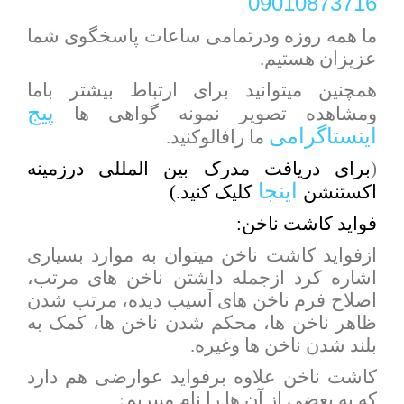
09010873716
ما همه روزه ودرتمامی ساعات پاسخگوی شما
عزیزان هستیم.
همچنین میتوانید برای ارتباط بیشتر باما
پیج
ومشاهده تصویر نمونه گواهی ها
اینستاگرامی
ما رافالوکنید.
(
برای دریافت مدرک بین المللی درزمینه
اینجا
اکستنشن
کلیک کنید.)
فواید کاشت ناخن:
ازفواید کاشت ناخن میتوان به موارد بسیاری
اشاره کرد ازجمله داشتن ناخن های مرتب،
اصلاح فرم ناخن های آسیب دیده، مرتب شدن
ظاهر ناخن ها، محکم شدن ناخن ها، کمک به
بلند شدن ناخن ها وغیره.
کاشت ناخن علاوه برفواید عوارضی هم دارد
:
که به بعضی از آن ها را نام میبریم