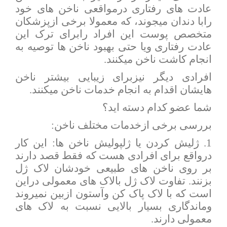
عادت های رفتاری درمواقعی ناخن های خود
رابا دندان میجوند، که معمولا برخی ازپزشکان
متخصص پوست این افراد رابرای ترک این
عادت رفتاری ویا حتی بهبود ناخن ها توصیه به
انجام کاشت ناخن میکنند.
افرادی دیگر نیزبرای زیبایی بیشتر ناخن
هایشان اقدام به انجام خدمات ناخن میکنند.
شما عضو کدام دسته اید؟
بررسی برخی ازخدمات مختلف ناخن:
1. ژلیش کردن یا ژلپولیش ناخن ها: این کار
درواقع برای افرادی هست که فقط قصد دارند
بر روی ناخن های طبیعی خودشان لاک ژل
بزنند. تفاوت لاک ژل بالاک های معمولی دراین
است که با لاک پاک کن وآستون ازبین نمیروند
وماندگاری بسیار بالایی نسبت به لاک های
معمولی دارند.