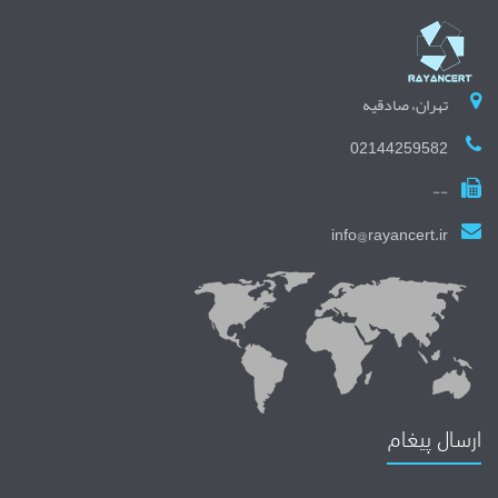
تهران، صادقیه
02144259582
--
info@rayancert.ir
ارسال پیغام