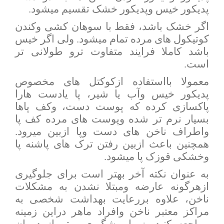
پدیکور خیس وپدیکور خشک تقسیم میشود.
اگر خشک باشد، فقط با سوهان کشی وکندن
کوتیکول های مرده تمام میشود. ولی اگر خیس
باشد کاملا فرایند متفاوت ترو طولانی تر
است.
معمولا بااستفاده ازکوکتل های مخصوص
پدیکور خیس وآب یا شیر، پا یادست هارا
پاکسازی کرده که پوست دست، وکف پاها
بسیار نرم تر شده وپوست های مرده کف پا
واطراف ناخن های دست وپا ازبین میرود.
همچنین باعث ازبین رفتن ترک های پاشنه پا
وخشکی قوزک پا میشود.
به عنوان نکته آخر بهتر است برای جلوگیری
ازهرگونه عارضه ومبتلا نشدن به مشکلات
ناخن، علاوه بررعایت بهداشت شخصی به
مراکز معتبر ناخن وافراد ماهر دراین زمینه