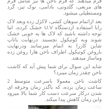
فرم میدهند. که فرم ناخن ها نیز شامل فرم
های مربعی، گلدونی، بادامی، نوک تیز، گرد
ومستطیلی میشود.
بعد ازاتمام سوهان کشی، لاکژل زده وبعد لاک
U.V
رابا استفاده ازدستگاه
خشک کرده، اما
توجه داشته باشید که لاک ها به خوبی خشک
شوند وبه کوتیکول نچسبند. درنهایت باتاپ
شاین کاررا به اتمام میرسانند ودرنهایت
باروغن کوتیکول اطراف ناخن هارا روغن زده
وماساژ میدهند.
شاید این سوال برای شما پیش آید که کاشت
ناخن چقدر زمان میبرد؟
کاشت ناخن معمولا باسرعت متوسط 2
ساعت زمان برده، که باگذر زمان وحرفه ای
شدن درکار سرعت دست کار شما بالا میرود
واین زمان کاهش پیدا میکند.