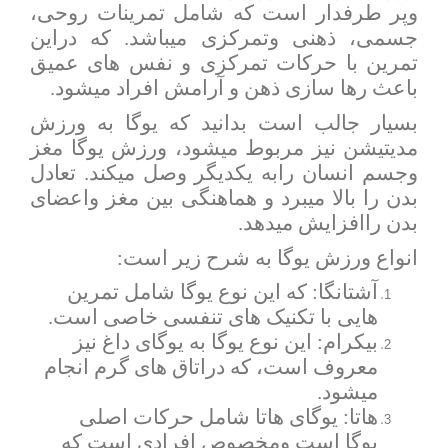
وپر طرفدار است که شامل تمرینات روحی،
جسمی، ذهنی وتمرکزی میباشد. که دراین
تمرین با حرکات تمرکزی و نفس های عمیق
باعث رها سازی ذهن و آرامش افراد میشود.
بسیار جالب است بدانید که یوگا به ورزش
مدیتیشن نیز مربوط میشود، ورزش یوگا مغز
وجسم انسان رابه یکدیگر وصل میکند. تعادل
بدن را بالا میبرد و هماهنگی بین مغز واعضای
بدن راافزایش میدهد.
انواع ورزش یوگا به شرح زیر است:
آشتانگا: که این نوع یوگا شامل تمرین
هایی با تکنیک های تنفسی خاصی است.
بیکرام: این نوع یوگا به یوگای داغ نیز
معروف است، که دراتاق های گرم انجام
میشود.
هاتا: یوگای هاتا شامل حرکات اصلی
یوگا است ومخصوص افرادی است که