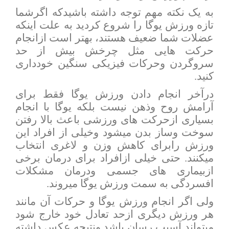
به یک نکته مهم توجه داشته باشیدکه اگرشما
تازه ورزش یوگا را شروع کردید به علت اینکه
عضلات شما ضعیف هستند، بهتر است ازانجام
حرکت هایی مثل چرخش بیش از حد
سروگردن وحرکات فیزیکی سنگین خودداری
کنید.
درآخر انجام دادن ورزش یوگا فقط برای
آرامش روح وذهن نیست بلکه یوگا با انجام
بسیاری ازحرکت های ورزشی باعث بالا رفتن
سوخت وساز بدن میشود وخیلی از افراد این
ورزش رابرای کاهش وزن و لاغری انتخاب
میکنند. حتی خیلی ازافراد برای درمان برخی
ازبیماری های جسمی ودرمان مشکلات
افسردگی به سمت ورزش یوگا میروند.
ولی اگر انجام ورزش یوگا و حرکات آن مانند
هر ورزش دیگری ازحد تعادل خود خارج شود
میتواند آسیب رسان باشد ونتیجه عکس داشته