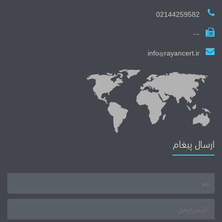
02144259582
--
info@rayancert.ir
ارسال پیغام