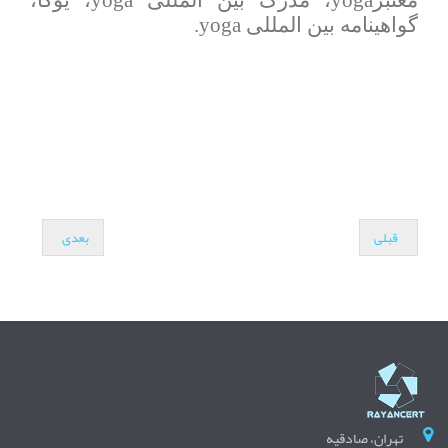
معتبرyoga، مدرک بین المللی yoga، یوگا،
گواهینامه بین المللی yoga.
قبلی
بعدی
تهران، صادقیه