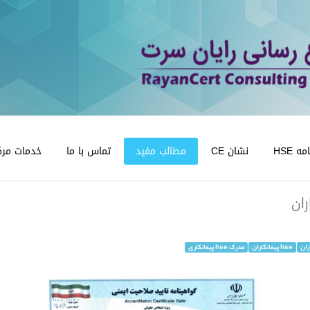
 HSE
نشان CE
مطالب مفید
تماس با ما
خدمات مرک
ان
ران
hse پیمانکاران
مدرک hse پیمانکاری