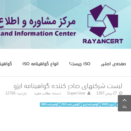
صفحه‌ی اصلی
ISO چیست؟
انواع گواهینامه ISO
گواهینامه
لیست شرکتهای صادر کننده گواهینامه ایزو
27 بهمن 1397
Super User
دسته:
مطالب مفید
بازدید: 12766
ایزو
ایزو 9001
گواهینامه ایزو
گواهی نامه ISO
گواهینامه IMS
بالا