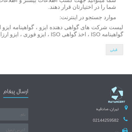
شما میتوانید جهت کسب اطلاعات بیشتر و اطلاعات ک
شما را در اختیارتان قرار دهند.
موارد جستجو در اینترنت:
ISO
ISO
گواهینامه
، اخذ گواهی
، ایزو فوری ، ایزو ارزان ، گواهینامه IMS ، ثبت ایزو 
قبلی
ارسال پیغام
تهران، صادقیه
02144259582
--