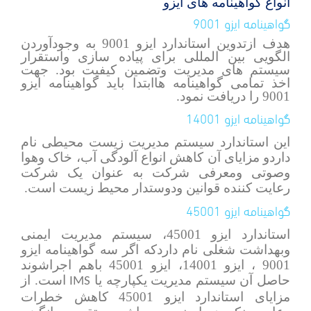
انواع گواهینامه های ایزو
گواهینامه ایزو 9001
هدف ازتدوین استاندارد ایزو 9001 به وجودآوردن
الگویی بین المللی برای پیاده سازی واستقرار
سیستم های مدیریت وتضمین کیفیت بود. جهت
اخذ تمامی گواهینامه هاابتدا باید گواهینامه ایزو
9001 را دریافت نمود.
گواهینامه ایزو 14001
این استاندارد سیستم مدیریت زیست محیطی نام
داردو مزایای آن کاهش انواع آلودگی آب، خاک وهوا
وصوتی ومعرفی شرکت به عنوان یک شرکت
رعایت کننده قوانین ودوستدار محیط زیست
است.
گواهینامه ایزو 45001
استاندارد ایزو 45001، سیستم مدیریت ایمنی
وبهداشت شغلی نام داردکه اگر سه گواهینامه ایزو
9001 ، ایزو 14001، ایزو 45001 باهم اجراشوند
حاصل آن سیستم مدیریت یکپارچه یا
است. از
IMS
مزایای استاندارد ایزو 45001 کاهش خطرات