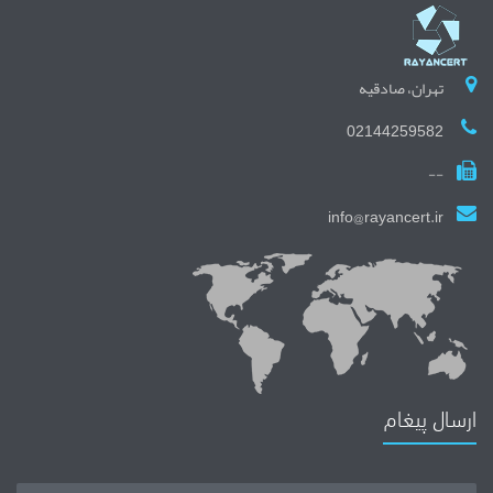
تهران، صادقیه
02144259582
--
info@rayancert.ir
ارسال پیغام