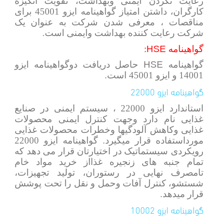
رعایت نکردن ایمنی وبهداشت، تقویت انگیزه
کارگران، داشتن امتیاز گواهینامه ایزو 45001 برای
مناقصات ، معرفی شدن شرکت به عنوان یک
شرکت رعایت کننده بهداشت وایمنی
است.
گواهینامه
HSE
:
گواهینامه
HSE
حاصل دریافت دوگواهینامه ایزو
14001 و ایزو 45001 است.
گواهینامه ایزو 22000
استاندارد ایزو 22000 ، سیستم ایمنی در صنایع
غذایی نام دارد وجهت کنترل ایمنی محصولات
غذایی وکاهش آلودگیها وخطرات محصولات غذایی
مورداستفاده قرار میگیرد. گواهینامه ایزو 22000
رویکردی سیستماتیک در اختیارتان قرار می دهد که
تمام جنبه های زنجیره غذااز خرید مواد خام
تامصرف نهایی در رستوران، تولید تجهیزات،
شستشو، کنترل آفات وحمل و نقل را تحت پوشش
قرار میدهد.
گواهینامه ایزو 10002