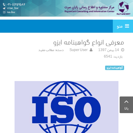
منو
معرفی انواع گواهینامه ایزو
14 بهمن 1397
Super User
دسته:
مطالب مفید
بازدید: 6541
گواهینامه ایزو
بالا