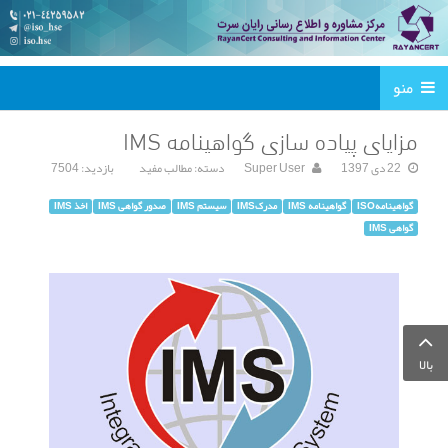
منو
مزایای پیاده سازی گواهینامه IMS
22 دی 1397
Super User
دسته:
مطالب مفید
بازدید: 7504
گواهینامهISO
گواهینامه IMS
مدرکIMS
سیستم IMS
صدور گواهی IMS
اخذ IMS
گواهی IMS
بالا