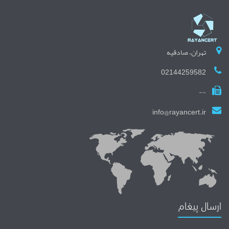
تهران، صادقیه
02144259582
--
info@rayancert.ir
ارسال پیغام