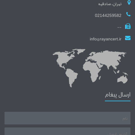
تهران، صادقیه
02144259582
--
info@rayancert.ir
ارسال پیغام