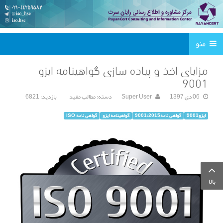
منو
مزایای اخذ و پیاده سازی گواهینامه ایزو
9001
06 دی 1397
Super User
دسته:
مطالب مفید
بازدید: 6821
ایزو9001
گواهی نامه9001:2015
گواهینامه ایزو
گواهی نامه ISO
بالا