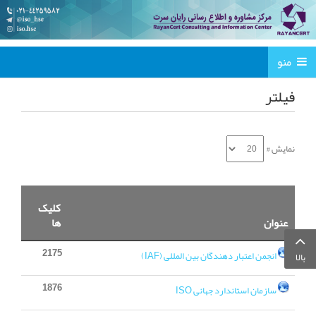
منو
فیلتر
نمایش #
کلیک
عنوان
ها
2175
انجمن اعتبار دهندگان بین المللی (IAF)
بالا
1876
سازمان استاندارد جهانی ISO