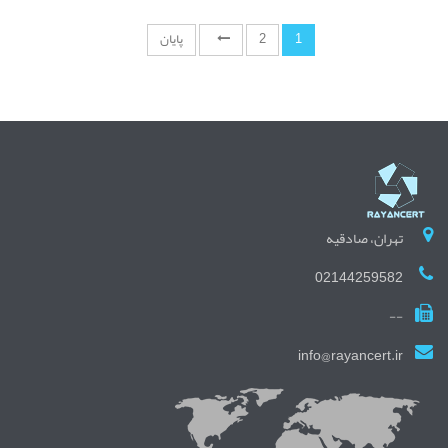
1
2
پایان
تهران، صادقیه
02144259582
--
info@rayancert.ir