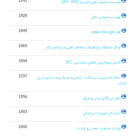
2241
موسسه اعتبار دهی استرلیا JAS-ANZ
1928
موسسه جهانی حلال
1849
www.hse.gov.uk
2469
مرکز تحقیقات و تعلیمات حفاظت فنی و بهداشت کار
1894
کنسرسیوم بین المللی مهندسی IEC
2197
سامانه مدیریت بهداشت ، ایمنی و محیط زیست شهرداری
تهران
1956
اتاق بازرگانی ایران و عراق
1903
اداره کل تجهیزات پزشکی
2000
وزارت صنعت ، معدن و تجارت